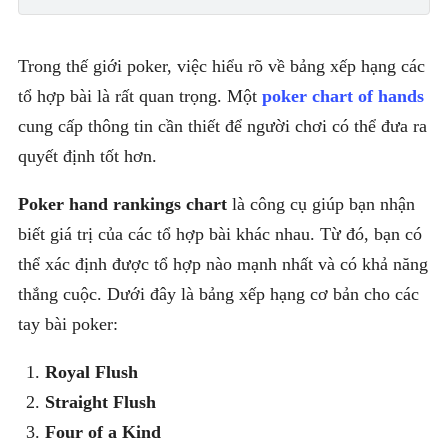
Trong thế giới poker, việc hiểu rõ về bảng xếp hạng các
tổ hợp bài là rất quan trọng. Một
poker chart of hands
cung cấp thông tin cần thiết để người chơi có thể đưa ra
quyết định tốt hơn.
Poker hand rankings chart
là công cụ giúp bạn nhận
biết giá trị của các tổ hợp bài khác nhau. Từ đó, bạn có
thể xác định được tổ hợp nào mạnh nhất và có khả năng
thắng cuộc. Dưới đây là bảng xếp hạng cơ bản cho các
tay bài poker:
Royal Flush
Straight Flush
Four of a Kind