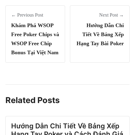
← Previous Post
Next Post →
Khám Phá WSOP
Hướng Dẫn Chi
Free Poker Chips và
Tiết Về Bảng Xếp
WSOP Free Chip
Hạng Tay Bài Poker
Bonus Tại Việt Nam
Related Posts
Hướng Dẫn Chi Tiết Về Bảng Xếp
Hạng Tay Poker và Cách Đánh Giá