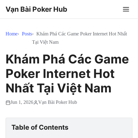
Vạn Bài Poker Hub
Home
Posts
Khám Phá Các Game Poker Internet Hot Nhất
Tại Việt Nam
Khám Phá Các Game
Poker Internet Hot
Nhất Tại Việt Nam
Jun 1, 2026
Vạn Bài Poker Hub
Table of Contents