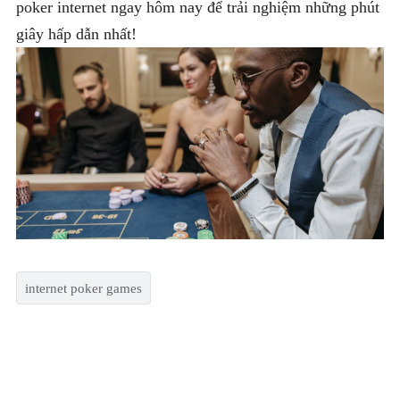
poker internet ngay hôm nay để trải nghiệm những phút
giây hấp dẫn nhất!
internet poker games