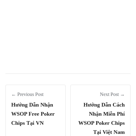
← Previous Post
Next Post →
Hướng Dẫn Nhận
Hướng Dẫn Cách
WSOP Free Poker
Nhận Miễn Phí
Chips Tại VN
WSOP Poker Chips
Tại Việt Nam