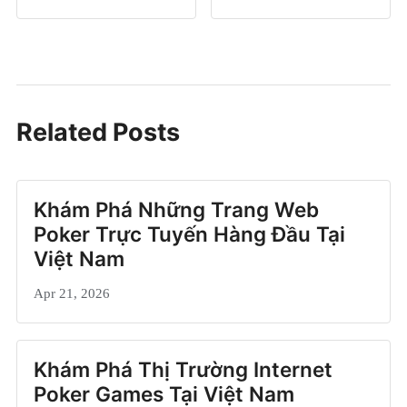
Related Posts
Khám Phá Những Trang Web
Poker Trực Tuyến Hàng Đầu Tại
Việt Nam
Apr 21, 2026
Khám Phá Thị Trường Internet
Poker Games Tại Việt Nam