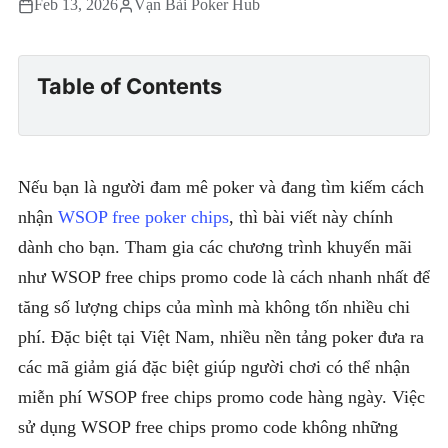
Feb 13, 2026
Vạn Bài Poker Hub
Table of Contents
Nếu bạn là người đam mê poker và đang tìm kiếm cách
nhận
WSOP free poker chips
, thì bài viết này chính
dành cho bạn. Tham gia các chương trình khuyến mãi
như WSOP free chips promo code là cách nhanh nhất để
tăng số lượng chips của mình mà không tốn nhiều chi
phí. Đặc biệt tại Việt Nam, nhiều nền tảng poker đưa ra
các mã giảm giá đặc biệt giúp người chơi có thể nhận
miễn phí WSOP free chips promo code hàng ngày. Việc
sử dụng WSOP free chips promo code không những