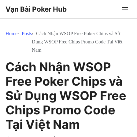
Vạn Bài Poker Hub
Home
Posts
Cách Nhận WSOP Free Poker Chips và Sử
Dụng WSOP Free Chips Promo Code Tại Việt
Nam
Cách Nhận WSOP
Free Poker Chips và
Sử Dụng WSOP Free
Chips Promo Code
Tại Việt Nam