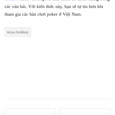
các ván bài. Với kiến thức này, bạn sẽ tự tin hơn khi
tham gia các bàn chơi poker ở Việt Nam.
texas holdem