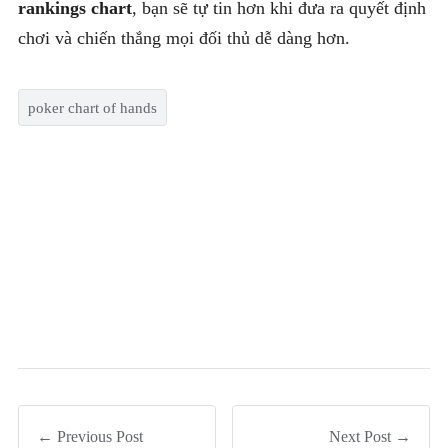
rankings chart
, bạn sẽ tự tin hơn khi đưa ra quyết định
chơi và chiến thắng mọi đối thủ dễ dàng hơn.
poker chart of hands
← Previous Post
Next Post →