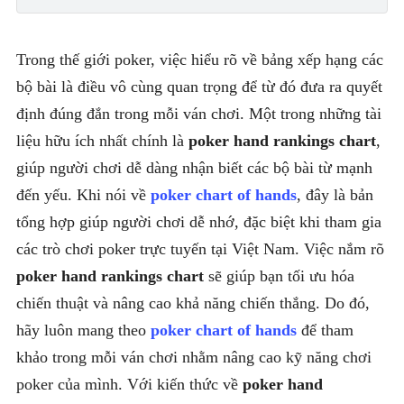
Trong thế giới poker, việc hiểu rõ về bảng xếp hạng các
bộ bài là điều vô cùng quan trọng để từ đó đưa ra quyết
định đúng đắn trong mỗi ván chơi. Một trong những tài
liệu hữu ích nhất chính là
poker hand rankings chart
,
giúp người chơi dễ dàng nhận biết các bộ bài từ mạnh
đến yếu. Khi nói về
poker chart of hands
, đây là bản
tổng hợp giúp người chơi dễ nhớ, đặc biệt khi tham gia
các trò chơi poker trực tuyến tại Việt Nam. Việc nắm rõ
poker hand rankings chart
sẽ giúp bạn tối ưu hóa
chiến thuật và nâng cao khả năng chiến thắng. Do đó,
hãy luôn mang theo
poker chart of hands
để tham
khảo trong mỗi ván chơi nhằm nâng cao kỹ năng chơi
poker của mình. Với kiến thức về
poker hand