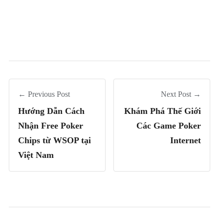
← Previous Post
Next Post →
Hướng Dẫn Cách
Khám Phá Thế Giới
Nhận Free Poker
Các Game Poker
Chips từ WSOP tại
Internet
Việt Nam