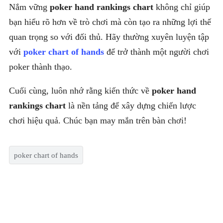
Nắm vững
poker hand rankings chart
không chỉ giúp
bạn hiểu rõ hơn về trò chơi mà còn tạo ra những lợi thế
quan trọng so với đối thủ. Hãy thường xuyên luyện tập
với
poker chart of hands
để trở thành một người chơi
poker thành thạo.
Cuối cùng, luôn nhớ rằng kiến thức về
poker hand
rankings chart
là nền tảng để xây dựng chiến lược
chơi hiệu quả. Chúc bạn may mắn trên bàn chơi!
poker chart of hands