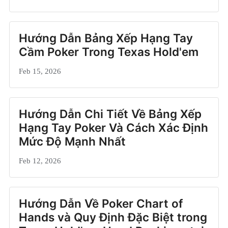
Hướng Dẫn Bảng Xếp Hạng Tay
Cầm Poker Trong Texas Hold'em
Feb 15, 2026
Hướng Dẫn Chi Tiết Về Bảng Xếp
Hạng Tay Poker Và Cách Xác Định
Mức Độ Mạnh Nhất
Feb 12, 2026
Hướng Dẫn Về Poker Chart of
Hands và Quy Định Đặc Biệt trong