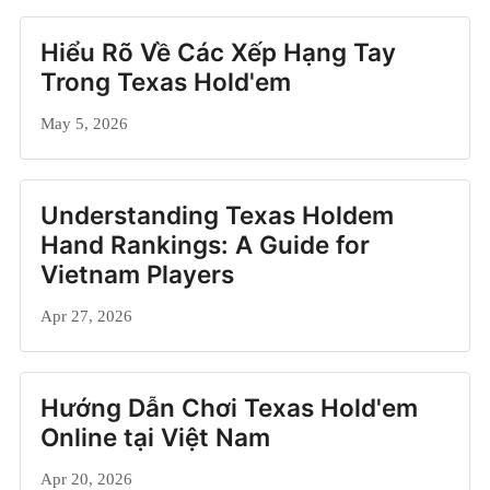
Hiểu Rõ Về Các Xếp Hạng Tay
Trong Texas Hold'em
May 5, 2026
Understanding Texas Holdem
Hand Rankings: A Guide for
Vietnam Players
Apr 27, 2026
Hướng Dẫn Chơi Texas Hold'em
Online tại Việt Nam
Apr 20, 2026