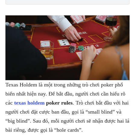
Texas Holdem là một trong những trò chơi poker phổ
biến nhất hiện nay. Để bắt đầu, người chơi cần hiểu rõ
các
texas holdem
poker rules
. Trò chơi bắt đầu với hai
người chơi đặt cược ban đầu, gọi là “small blind” và
“big blind”. Sau đó, mỗi người chơi sẽ nhận được hai lá
bài riêng, được gọi là “hole cards”.