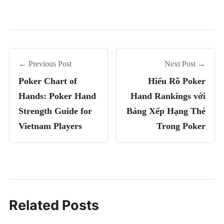
← Previous Post
Next Post →
Poker Chart of
Hiểu Rõ Poker
Hands: Poker Hand
Hand Rankings với
Strength Guide for
Bảng Xếp Hạng Thẻ
Vietnam Players
Trong Poker
Related Posts