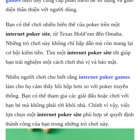
games
hiện nay cung cấp phần mềm dễ sử dụng và giao
diện thân thiện với người dùng.
Bạn có thể chơi nhiều biến thể của poker trên một
internet poker site
, từ Texas Hold’em đến Omaha.
Những trò chơi này không chỉ hấp dẫn mà còn mang lại
cơ hội kiếm tiền. Tìm một
internet poker site
tốt giúp
bạn trải nghiệm một cách chơi thú vị và bảo mật.
Nhiều người chơi cho biết rằng
internet poker games
làm cho họ cảm thấy hồi hộp hơn so với poker truyền
thống. Bạn có thể tham gia các giải đấu hoặc chơi với
bạn bè mà không phải rời khỏi nhà. Chính vì vậy, việc
lựa chọn một
internet poker site
phù hợp sẽ quyết định
thành công của bạn trong những trò chơi này.