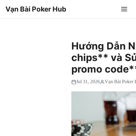
Vạn Bài Poker Hub
Hướng Dẫn Nh
chips** và S
promo code**
Jul 31, 2026
Vạn Bài Poker