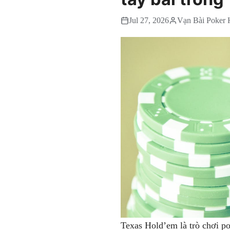
Jul 27, 2026
Vạn Bài Poker
Texas Hold’em là trò chơi po