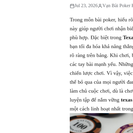
Jul 23, 2026
Vạn Bài Poker
Trong môn bài poker, hiểu r
này giúp người chơi nhận biết
phù hợp. Đặc biệt trong
Tex
bạn tối đa hóa khả năng thắn
rõ ràng trên bảng. Khi chơi,
các tay bài mạnh yếu. Những
chiến lược chơi. Vì vậy, việ
thể bỏ qua của mọi người đa
làm chủ cuộc chơi, dù là chơ
luyện tập để nắm vững
texa
một cách linh hoạt nhất tron