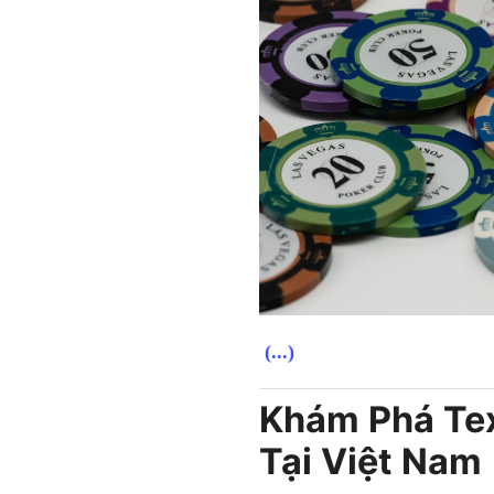
(...)
Khám Phá Tex
Tại Việt Nam