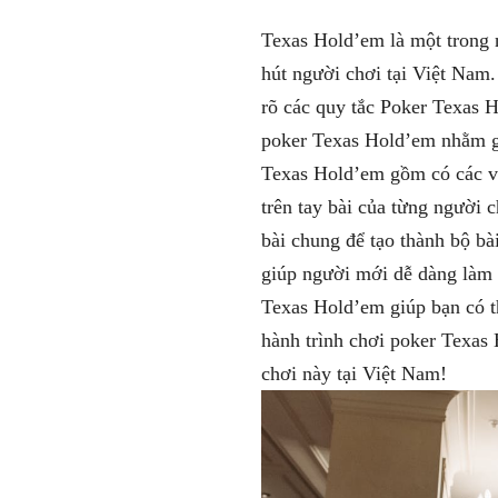
Texas Hold’em là một trong n
hút người chơi tại Việt Nam
rõ các quy tắc Poker Texas Ho
poker Texas Hold’em nhằm gi
Texas Hold’em gồm có các vòn
trên tay bài của từng người c
bài chung để tạo thành bộ bà
giúp người mới dễ dàng làm 
Texas Hold’em giúp bạn có th
hành trình chơi poker Texas 
chơi này tại Việt Nam!