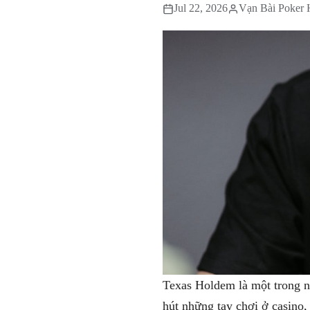
Jul 22, 2026
Vạn Bài Poker
Texas Holdem là một trong nh
hút những tay chơi ở casino, 