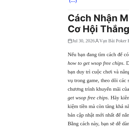
(...)
Cách Nhận M
Cơ Hội Thắng
Jul 30, 2026
Vạn Bài Poker
Nếu bạn đang tìm cách để c
how to get wsop free chips
. 
bạn duy trì cuộc chơi và nâ
vụ trong game, theo dõi các 
chương trình khuyến mãi củ
get wsop free chips
. Hãy kiê
kiệm tiền mà còn tăng khả n
bản cập nhật mới nhất để nắ
Bằng cách này, bạn sẽ dễ dàn