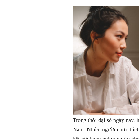
Trong thời đại số ngày nay, i
Nam. Nhiều người chơi thích t
kết nối hàng nghìn người chơi