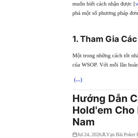
muốn biết cách nhận được [
w
phá một số phương pháp đơn 
1. Tham Gia Các
Một trong những cách tốt nhấ
của WSOP. Với mỗi lần hoàn 
(...)
Hướng Dẫn C
Hold'em Cho 
Nam
Jul 24, 2026
Vạn Bài Poker