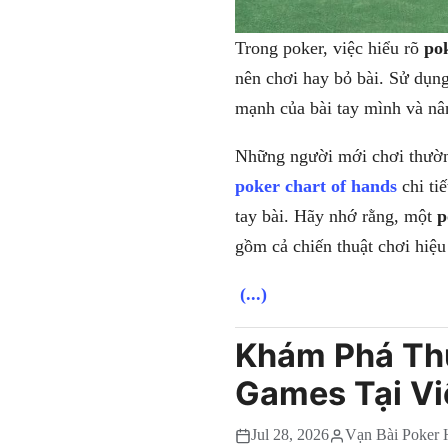
Trong poker, việc hiểu rõ
po
nên chơi hay bỏ bài. Sử dụ
mạnh của bài tay mình và nâ
Những người mới chơi thường
poker chart of hands
chi ti
tay bài. Hãy nhớ rằng, một
p
gồm cả chiến thuật chơi hiệu
(...)
Khám Phá Thú
Games Tại V
Jul 28, 2026
Vạn Bài Poker