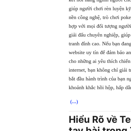
giúp người chơi rèn luyện kỹ
nền công nghệ, trò chơi poke
hợp với mọi đối tượng người 
giải đấu chuyên nghiệp, giúp
tranh đỉnh cao. Nếu bạn đang
website uy tín để đảm bảo a
cho những ai yêu thích chiến
internet, bạn không chỉ giải
bắt đầu hành trình của bạn 
khoảnh khắc hồi hộp, hấp dẫ
(...)
Hiểu Rõ về T
tay bài trong