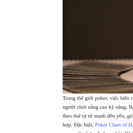
Trong thế giới poker, việc hiểu
người chơi nâng cao kỹ năng. Bả
theo thứ tự từ mạnh đến yếu, gi
hợp. Đặc biệt,
Poker Chart of H