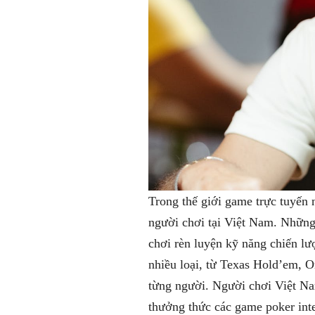
Trong thế giới game trực tuyến 
người chơi tại Việt Nam. Những 
chơi rèn luyện kỹ năng chiến lư
nhiều loại, từ Texas Hold’em, O
từng người. Người chơi Việt Na
thưởng thức các game poker int