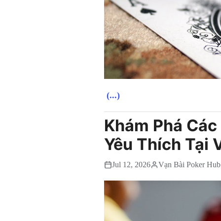
(...)
Khám Phá Các 
Yêu Thích Tại 
Jul 12, 2026
Vạn Bài Poker Hub