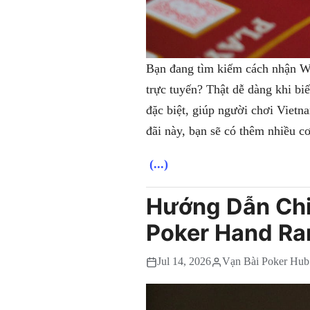
Bạn đang tìm kiếm cách nhận WS
trực tuyến? Thật dễ dàng khi b
đặc biệt, giúp người chơi Viet
đãi này, bạn sẽ có thêm nhiều c
(...)
Hướng Dẫn Chi
Poker Hand Ra
Jul 14, 2026
Vạn Bài Poker Hub