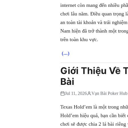
internet còn mang đến nhiều ph
chơi lâu năm. Điều quan trọng l
an toàn tài khoản và trải nghiệm
Nam hiện đã trở thành một trong
trên toàn khu vực.
(...)
Giới Thiệu Về 
Bài
Jul 11, 2026
Vạn Bài Poker Hub
Texas Hold’em là một trong nhữn
Hold’em hiệu quả, bạn cần biết
chơi sẽ được chia 2 lá bài riêng 