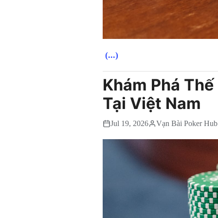
(...)
Khám Phá Thế 
Tại Việt Nam
Jul 19, 2026
Vạn Bài Poker Hub