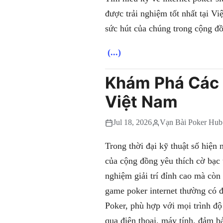
được trải nghiệm tốt nhất tại Vi
sức hút của chúng trong cộng đ
(...)
Khám Phá Các 
Việt Nam
Jul 18, 2026
Vạn Bài Poker Hub
Trong thời đại kỹ thuật số hiện
của cộng đồng yêu thích cờ bạc 
nghiệm giải trí đỉnh cao mà còn
game poker internet thường có
Poker, phù hợp với mọi trình độ
qua điện thoại, máy tính, đảm bả