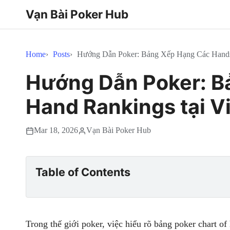
Vạn Bài Poker Hub
Home
Posts
Hướng Dẫn Poker: Bảng Xếp Hạng Các Hands 
Hướng Dẫn Poker: B
Hand Rankings tại V
Mar 18, 2026
Vạn Bài Poker Hub
Table of Contents
Trong thế giới poker, việc hiểu rõ bảng poker chart of 