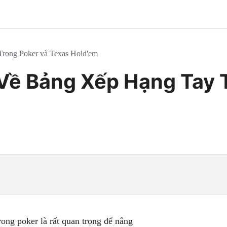
rong Poker và Texas Hold'em
Về Bảng Xếp Hạng Tay 
rong poker là rất quan trọng để nâng