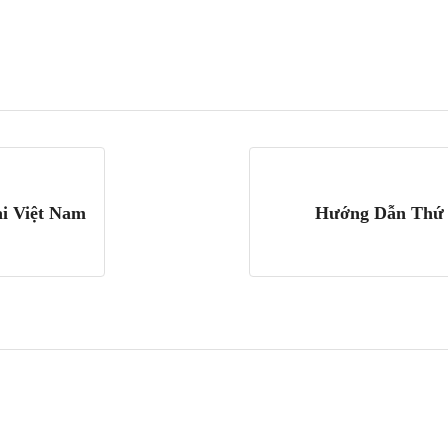
i Việt Nam
Hướng Dẫn Thứ H