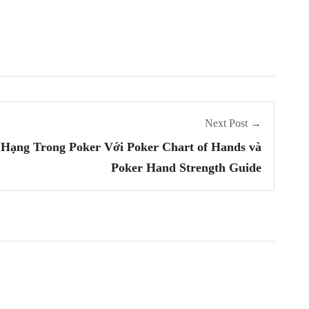
Next Post →
ạng Trong Poker Với Poker Chart of Hands và
Poker Hand Strength Guide